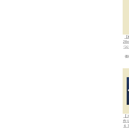
【
28
つ
価
【
作
６