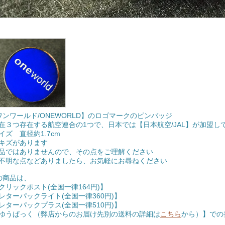
ワンワールド/ONEWORLD】のロゴマークのピンバッジ
在３つ存在する航空連合の1つで、日本では【日本航空/JAL】が加盟し
イズ 直径約1.7cm
キズがあります
品ではありませんので、その点をご理解ください
不明な点などありましたら、お気軽にお尋ねください
の商品は、
クリックポスト(全国一律164円)】
レターパックライト(全国一律360円)】
レターパックプラス(全国一律510円)】
ゆうぱっく（弊店からのお届け先別の送料の詳細は
こちら
から）】での