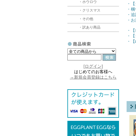
・ホウロウ
・【
・梱
・クリスマス
・追
・その他
・お
・訳あり商品
・【
・【
・【
[ログイン]
はじめてのお客様へ
→新規会員登録はこちら