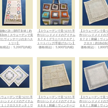
植物と詩｜BRIT B-M｜約
【スウェーデンで見つけた手
【スウェーデンで見
x63cm｜スウェーデンで見
作り/ハンドメイドのアイテム
作り/ハンドメイドの
けたヴィンテージのタペス
６７４｜グラニースクエア｜
６７２｜刺繍｜ヴィ
トリー】
トートバッグ/手提げカバン】
クロス｜約16x16
格(税込)： 5,200円(内税)
価格(税込)： 5,900円(内税)
価格(税込)： 1,800
スウェーデンで見つけた手
【スウェーデンで見つけた手
【スウェーデンで見
り/ハンドメイドのアイテム
作り/ハンドメイドのアイテム
作り/ハンドメイドの
７１｜クロスステッチ｜ヴ
６６６｜刺繍｜ヴィンテージ
６６７｜刺繍｜ヴィ