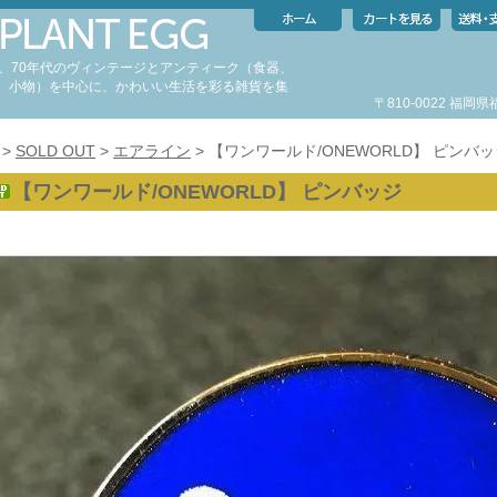
代、70年代のヴィンテージとアンティーク（食器、
、小物）を中心に、かわいい生活を彩る雑貨を集
〒810-0022 福
。
>
SOLD OUT
>
エアライン
> 【ワンワールド/ONEWORLD】 ピンバ
【ワンワールド/ONEWORLD】 ピンバッジ