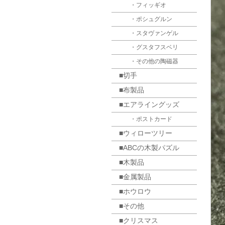
・フィッギオ
・ポシュグルン
・スタヴァンゲル
・グスタフスベリ
・その他の陶磁器
■切手
■布製品
■エアライングッズ
・ポストカード
■ウィローツリー
■ABCの木製パズル
■木製品
■金属製品
■ホウロウ
■その他
■クリスマス