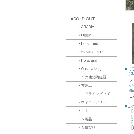
■SOLD OUT
・ARABIA
・Figgjo
・Porsgrund
・StavangerFlint
・Rorstrand
■【
・Gustavsberg
・現
・その他の陶磁器
・サ
・小
・布製品
・新
・エアライングッズ
・ご
・ウィローツリー
■こ
・切手
・【
・【
・木製品
・【
・【
・金属製品