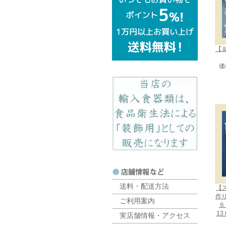
【＆
価
送料・配送方法
【
作
ご利用案内
６
13
実店舗情報・アクセス