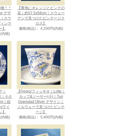
い物＾＾
【青地にオレンジとピンクの
uer デザ
花｜約57.5x58cm｜スウェー
cm｜スウ
デンで見つけたビンテージク
ヴィンテ
ロス】
ー】
価格(税込)： 4,200円(内税)
円(内税)
ビア｜
【Figgjo/フィッギオ｜Lotte｜
CE｜小さ
カップ&ソーサー(小)｜Turi
cm｜絵
Gramstad Oliver デザイン｜
en/ライ
ノルウェーで見つけたビンテ
ン】
ージ】
円(内税)
価格(税込)： 5,400円(内税)