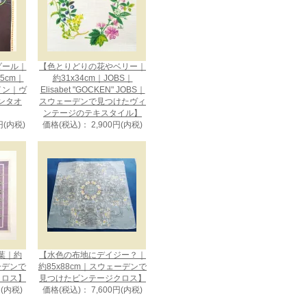
メダール｜
【色とりどりの花やベリー｜
75cm｜
約31x34cm｜JOBS｜
ザイン｜ヴ
Elisabet "GOCKEN" JOBS｜
ンタオ
スウェーデンで見つけたヴィ
ンテージのテキスタイル】
円(内税)
価格(税込)： 2,900円(内税)
葉｜約
【水色の布地にデイジー？｜
ェーデンで
約85x88cm｜スウェーデンで
クロス】
見つけたビンテージクロス】
円(内税)
価格(税込)： 7,600円(内税)