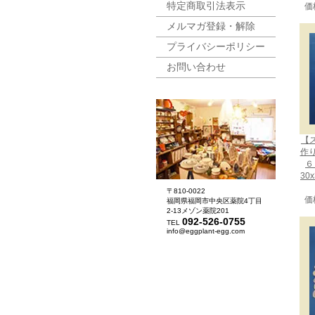
特定商取引法表示
価
メルマガ登録・解除
プライバシーポリシー
お問い合わせ
【
作
６
30
〒810-0022
価
福岡県福岡市中央区薬院4丁目
2-13メゾン薬院201
092-526-0755
TEL
info@eggplant-egg.com