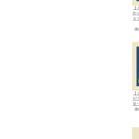
【
作
６
価
【
57
見
価