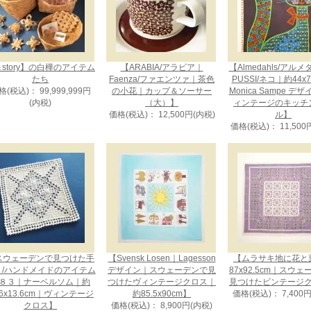
story】の白樺のアイテム
【ARABIA/アラビア｜
【Almedahls/アル
たち
Faenza/ファエンツァ｜茶色
PUSSI/ネコ｜約44x
格(税込)： 99,999,999円
の小花｜カップ＆ソーサー
Monica Sampe デ
(内税)
（大）】
ィンテージのキッチ
価格(税込)： 12,500円(内税)
ル】
価格(税込)： 11,500
スウェーデンで見つけた手
【Svensk Losen｜Lagesson
【ムラサキ地に花と
り/ハンドメイドのアイテム
デザイン｜スウェーデンで見
87x92.5cm｜スウ
８３｜ナーベルソム｜約
つけたヴィンテージクロス｜
見つけたビンテージ
.6x13.6cm｜ヴィンテージ
約85.5x90cm】
価格(税込)： 7,400
クロス】
価格(税込)： 8,900円(内税)