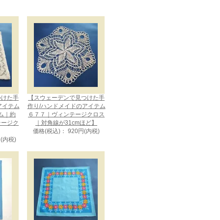
つけた手
【スウェーデンで見つけた手
アイテム
作り/ハンドメイドのアイテム
ム｜約
６７７｜ヴィンテージクロス
ンテージク
｜対角線が31cmほど】
価格(税込)： 920円(内税)
円(内税)