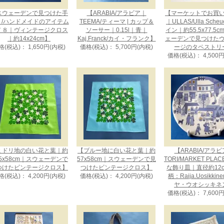
スウェーデンで見つけた手
【ARABIA/アラビア｜
【マーケットでお買
り/ハンドメイドのアイテム
TEEMA/ティーマ | カップ＆
｜ULLAS/Ulla Sche
７８｜ヴィンテージクロス
ソーサー｜0.15l｜青｜
イン｜約55.5x77.5
｜約14x24cm】
Kaj.Franck/カイ・フランク】
ェーデンで見つけた
格(税込)： 1,650円(内税)
価格(税込)： 5,700円(内税)
ージのタペストリ
価格(税込)： 4,500
ミドリ地の白い花と葉｜約
【ブルー地に白い花と葉｜約
【ARABIA/アラ
.5x58cm｜スウェーデンで
57x58cm｜スウェーデンで見
TORI/MARKET PLA
つけたビンテージクロス】
つけたビンテージクロス】
な飾り皿｜直径約12
格(税込)： 4,200円(内税)
価格(税込)： 4,200円(内税)
柄：Raija.Uosikkin
ヤ・ウオシッキネ
価格(税込)： 7,600