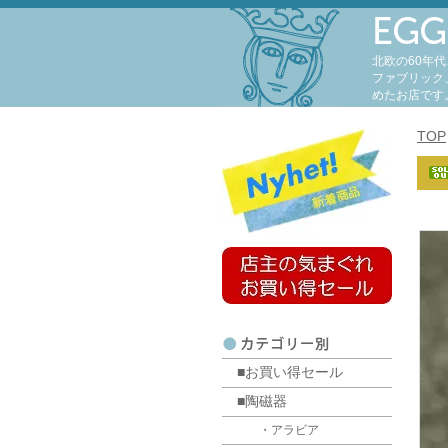
北欧の60年
ファブリック
めたお店です
TOP
■お買い得セール
■陶磁器
・アラビア